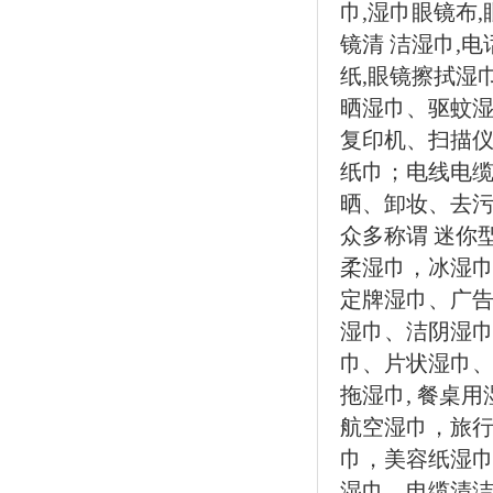
巾,湿巾眼镜布
镜清 洁湿巾,
纸,眼镜擦拭湿
晒湿巾、驱蚊
复印机、扫描仪
纸巾；电线电
晒、卸妆、去污
众多称谓 迷你
柔湿巾，冰湿
定牌湿巾、广
湿巾、洁阴湿
巾、片状湿巾、
拖湿巾, 餐桌
航空湿巾，旅
巾，美容纸湿
湿巾，电缆清