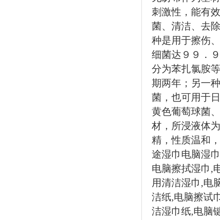
刺激性，能有
菌、清洁、去除
种是用于擦伤
细菌达９９．
分为苯扎氯胺
期两年；另一
菌，也可用于
黄色葡萄球菌、
材，所浸液体
精，性质温和，
途湿巾电脑湿巾
电脑擦拭湿巾,
用清洁湿巾,电脑
洁纸,电脑擦试
洁湿巾纸,电脑