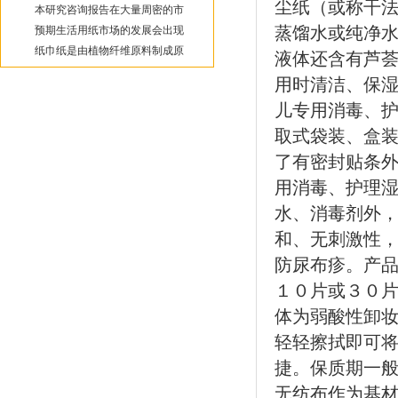
尘纸（或称干
本研究咨询报告在大量周密的市
蒸馏水或纯净
预期生活用纸市场的发展会出现
纸巾纸是由植物纤维原料制成原
液体还含有芦
用时清洁、保湿
儿专用消毒、
取式袋装、盒
了有密封贴条
用消毒、护理
水、消毒剂外
和、无刺激性
防尿布疹。产品
１０片或３０
体为弱酸性卸
轻轻擦拭即可
捷。保质期一般
无纺布作为基